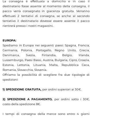
La consegna è effettuata a domicilio e in caso il
destinatario fosse assente al momento della consegna, il
pacco verrà consegnato in giacenza gratuita.
Verranno
effettuati 2 tentativi di consegna, se anche al secondo
tentativo il destinatario dovesse essere assente il pacco
rientrerà presso i nostri magazzini.
EUROPA:
Spediamo in Europa nei seguenti paesi:
Spagna, Francia,
Germania, Polonia, Portogallo, Regno Unito, Grecia,
Danimarca, Svezia, Finlandia, Belgio, Irlanda,
Lussemburgo, Paesi Bassi, Austria, Bulgaria, Cipro, Croazia,
Estonia, Lettonia, Lituania, Malta, Repubblica Ceca,
Romania, Slovacchia, Slovenia.
Offriamo la possibilità di scegliere fra due tipologie di
spedizioni:
1) SPEDIZIONE GRATUITA,
per ordini superiori ai 30€.
2) SPEDIZIONE A PAGAMENTO,
per ordini sotto i 30€,
costo della spedizione 8€.
I tempi di consegna della merce sono entro 4 giorni
lavorativi, a partire dal giorno successivo dell'ordine.